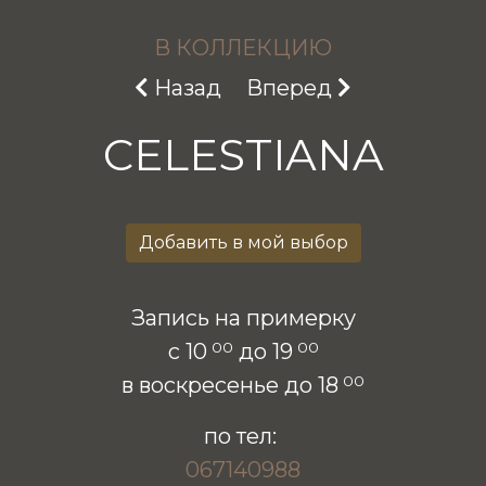
В КОЛЛЕКЦИЮ
Предыдущий: KAROLINE
Следующий: BRIELLE
Назад
Вперед
CELESTIANA
Запись на примерку
00
00
с 10
до 19
00
в воскресенье до 18
по тел:
067140988